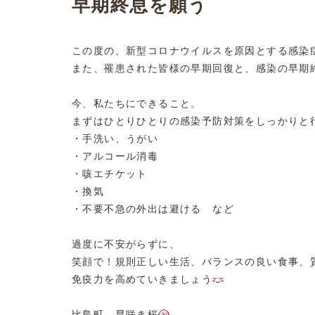
早期終息を願う
この度の、新型コロナウイルスを原因とする感染
また、罹患された皆様の早期回復と、感染の早期
今、私たちにできること。
まずはひとりひとりの感染予防対策をしっかりと
・手洗い、うがい
・アルコール消毒
・咳エチケット
・換気
・不要不急の外出は避ける など
過度に不安がらずに、
笑顔で！規則正しい生活、バランスの良い食事、
免疫力を高めていきましょう
比島町 早咲き桜