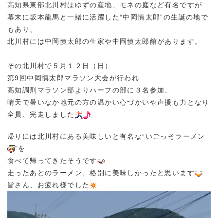
高知県東部北川村はゆずの産地、モネの庭など有名ですが
幕末に坂本龍馬と一緒に活躍した“中岡慎太郎”の生誕の地で
もあり、
北川村には中岡慎太郎の生家や中岡慎太郎館があります。
その北川村で５月１２日（日）
第9回中岡慎太郎マラソン大会が行われ
高知調剤マラソン部よりハーフの部に３名参加、
晴天で暑いなか地元の方の温かい心づかいや声援も力となり
全員、完走しました
帰りには北川村にある美味しいと有名な“いごっそラーメン
”を
食べて帰ってきたそうです
走ったあとのラーメン、格別に美味しかったと思います
皆さん、お疲れ様でした